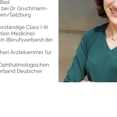
 Bad
 bei Dr. Gruchmann-
sen/Salzburg
ständige Class I-III
tion Medicine)
in (Berufsverband der
chen Ärztekammer für
 Ophthalmologischen
erband Deutscher